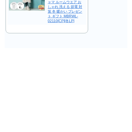
ャマ ルームウエア お
しゃれ 洗える 節電 対
策 冬 暖かい プレゼン
ト ギフト MBRWL-
02110[CP][冬LP]