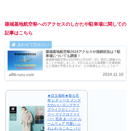
築城基地航空祭へのアクセスのしかたや駐車場に関しての
記事はこちら
築城基地航空祭2024アクセスや混雑状況は？駐
車場についても調査！
築城基地航空祭が2024年11月24日（日）祝日に開催され
ることが決定しました。6万人以上の入場者数で交通規制
など混雑が予想されますが、どの程度なんでしょうか？ま
た駐車場の有無についても調べてみました。
2024.11.10
affili-ruru.com
★目玉価格★着る毛
布 レディース メンズ
かわいい ロングサイ
ズマイクロミンクフ
ァー マイクロファイ
バー 毛布 あったか ル
ームウェア 可愛い ふ
わふわ もこもこ パジ