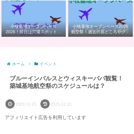
小牧基地オープンベース
小牧基地オープンベース2026
2026！前日は穴場スポットで
航空祭！過去の見どころやグル
観覧撮影
メ情報満載
ホーム
イベント
ブルーインパルスとウィスキーパパ観覧！
築城基地航空祭のスケジュールは？
2023.11.21
2025.12.11
アフィリエイト広告を利用しています