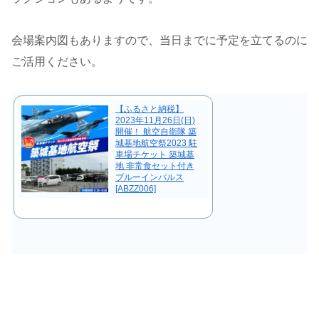
会場案内図もありますので、当日までに予定を立てるのに
ご活用ください。
【ふるさと納税】
2023年11月26日(日)
開催！ 航空自衛隊 築
城基地航空祭2023 駐
車場チケット 築城基
地 非常食セット付き
ブルーインパルス
[ABZZ006]