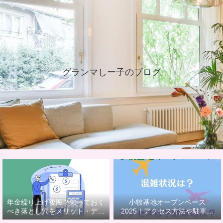
グランマしー子のブログ
年金繰り上げ後悔？知っておく
小牧基地オープンベース
べき落とし穴をメリット・デメ
2025！アクセス方法や駐車場
リットで解説
は？